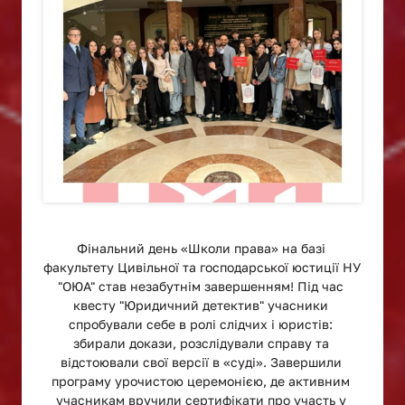
Фінальний день «Школи права» на базі 
факультету Цивільної та господарської юстиції НУ 
"ОЮА" став незабутнім завершенням! Під час 
квесту "Юридичний детектив" учасники 
спробували себе в ролі слідчих і юристів: 
збирали докази, розслідували справу та 
відстоювали свої версії в «суді». Завершили 
програму урочистою церемонією, де активним 
учасникам вручили сертифікати про участь у 