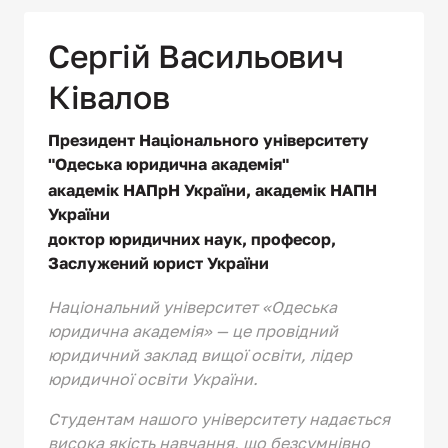
Сергій Васильович 
Ківалов
Президент 
Національного 
університету 
"Одеська 
юридична 
академія"
академік 
НАПрН 
України, 
академік 
НАПН 
України
доктор 
юридичних 
наук, 
професор, 
Заслужений 
юрист 
України
Національний університет «Одеська 
юридична академія» — це провідний 
юридичний заклад вищої освіти, лідер 
юридичної освіти України.
Студентам нашого університету надається 
висока якість навчання, що безсумнівно 